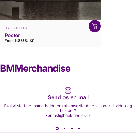
Vendor:
BÆK MEDIER
Poster
100,00 kr
From
BM
Merchandise
Send os en mail
Skal vi starte et samarbejde om at omsætte dine visioner til video og
billeder?
kontakt@baekmedier.dk