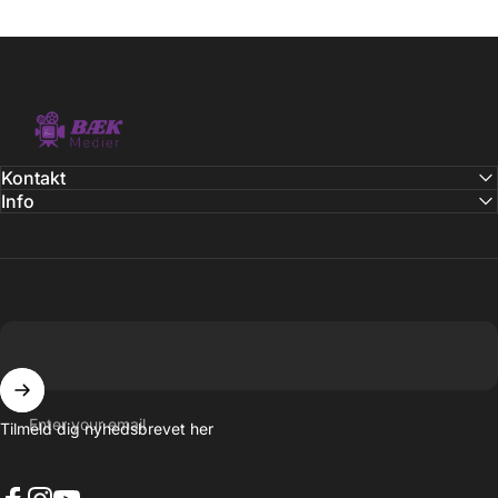
BÆK Medier
Kontakt
Info
Enter your email
Tilmeld dig nyhedsbrevet her