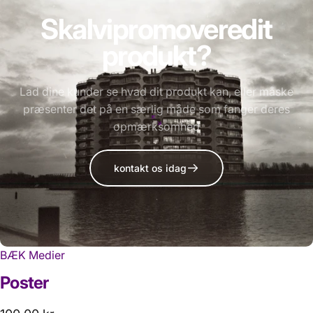
Skal
vi
promovere
dit
produkt?
Lad dine kunder se hvad dit produkt kan, eller måske
præsenter det på en særlig måde som fanger deres
opmærksomhed
kontakt os idag
BÆK Medier
Poster