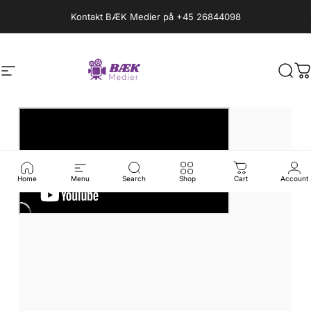
Skip to content
Pause slideshow
Kontakt BÆK Medier på +45 26844098
BÆK Medier
BÆK Medier
Site navigation
Sear
C
Home
Menu
Search
Shop
Cart
Account