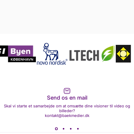
BÆK Medier sikrer at jeg altid har top
professionelt udtryk i min visuelle
identitet. Han er super professionel
Send os en mail
arbejde sammen med
Skal vi starte et samarbejde om at omsætte dine visioner til video og
billeder?
kontakt@baekmedier.dk